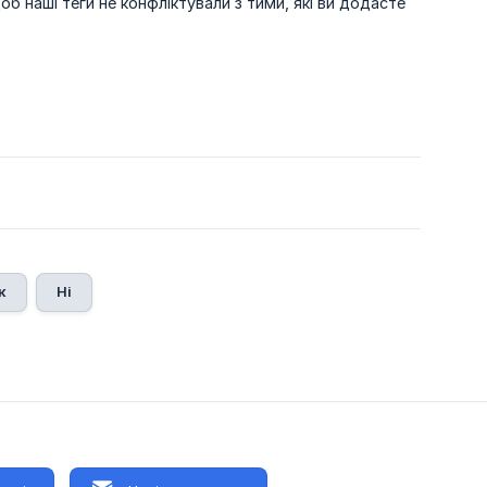
наші теги не конфліктували з тими, які ви додасте
к
Ні