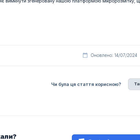
є вимкнути згенеровану нашою платформою мікророзмітку, щоб 
Оновлено: 14/07/2024
Та
Чи була ця стаття корисною?
кали?