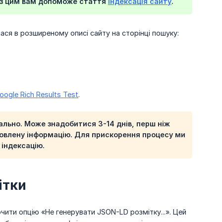
 Із цим вам допоможе стаття
Індексація сайту
.
ася в розширеному описі сайту на сторінці пошуку:
oogle Rich Results Test
.
льно. Може знадобитися 3-14 днів, перш ніж
новлену інформацію. Для прискорення процесу ми
 індексацію.
ітки
чити опцію «Не генерувати JSON-LD розмітку...». Цей