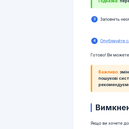
Підказка:
пере
Заповніть нео
Опублікуйте с
Готово! Ви может
Важливо:
змін
пошукові сис
рекомендує
Вимкнен
Якщо ви хочете до