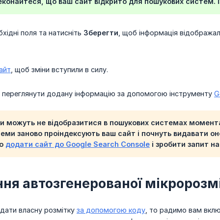
конайтеся, що ваш сайт відкрито для пошукових систем.
бхідні поля та натисніть
Зберегти
, щоб інформація відображал
айт
, щоб зміни вступили в силу.
е переглянути додану інформацію за допомогою інструменту
G
и можуть не відобразитися в пошукових системах момента
теми заново проіндексують ваш сайт і почнуть видавати о
мо
додати сайт до Google Search Console
і зробити запит на
ня автозгенерованої мікророзм
дати власну розмітку
за допомогою коду
, то радимо вам вклю