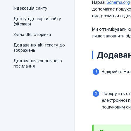
Наразі
Schema.org
Індексація сайту
допомагає пошуков
вид розмітки є дл
Доступ до карти сайту
(sitemap)
Ми оптимізували к
Зміна URL сторінки
лише заповнити ві
Додавання alt-тексту до
зображень
Додаван
Додавання канонічного
посилання
Відкрийте
На
Прокрутіть ст
електронної п
пошуковим си