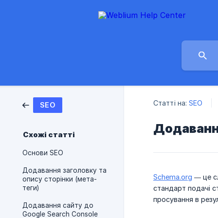
Статті на:
SEO
SEO
Додаванн
Схожі статті
Основи SEO
Додавання заголовку та
Schema.org
— це с
опису сторінки (мета-
теги)
стандарт подачі с
просування в резу
Додавання сайту до
Google Search Console