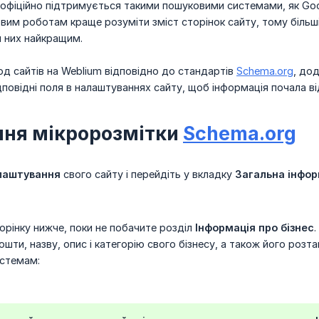
офіційно підтримується такими пошуковими системами, як Goog
им роботам краще розуміти зміст сторінок сайту, тому більш
я них найкращим.
од сайтів на Weblium відповідно до стандартів
Schema.org
, до
дповідні поля в налаштуваннях сайту, щоб інформація почала в
ня мікророзмітки
Schema.org
лаштування
свого сайту і перейдіть у вкладку
Загальна інфор
орінку нижче, поки не побачите розділ
Інформація про бізнес
ошти, назву, опис і категорію свого бізнесу, а також його роз
стемам: