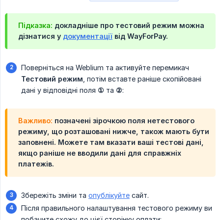
Підказка:
докладніше про тестовий режим можна
дізнатися у
документації
від WayForPay.
Поверніться на Weblium та активуйте перемикач
Тестовий режим
, потім вставте раніше скопійовані
дані у відповідні поля
①
та
②
:
Важливо:
позначені зірочкою поля нетестового
режиму, що розташовані нижче, також мають бути
заповнені. Можете там вказати ваші тестові дані,
якщо раніше не вводили дані для справжніх
платежів.
Збережіть зміни та
опублікуйте
сайт.
Після правильного налаштування тестового режиму ви
побачите схожу до цієї сторінку оплати: