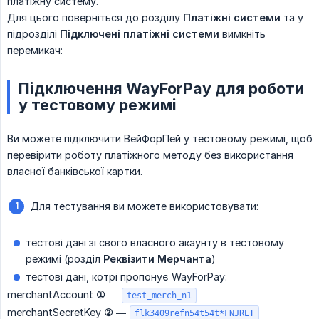
платіжну систему.
Для цього поверніться до розділу
Платіжні системи
та у
підрозділі
Підключені платіжні системи
вимкніть
перемикач:
Підключення WayForPay для роботи
у тестовому режимі
Ви можете підключити ВейФорПей у тестовому режимі, щоб
перевірити роботу платіжного методу без використання
власної банківської картки.
Для тестування ви можете використовувати:
тестові дані зі свого власного акаунту в тестовому
режимі (розділ
Реквізити Мерчанта
)
тестові дані, котрі пропонує WayForPay:
ㅤㅤㅤmerchantAccount
①
—
test_merch_n1
ㅤㅤㅤmerchantSecretKey
②
—
flk3409refn54t54t*FNJRET