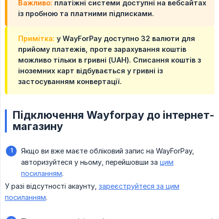
Важливо:
платіжні системи доступні на вебсайтах
із пробною та платними підписками.
Примітка:
у WayForPay доступно 32 валюти для
прийому платежів, проте зарахування коштів
можливо тільки в гривні (UAH). Списання коштів з
іноземних карт відбувається у гривні із
застосуванням конвертації.
Підключення Wayforpay до інтернет-
магазину
Якщо ви вже маєте обліковий запис на WayForPay,
авторизуйтеся у ньому, перейшовши за
цим
посиланням
.
У разі відсутності акаунту,
зареєструйтеся за цим
посиланням
.