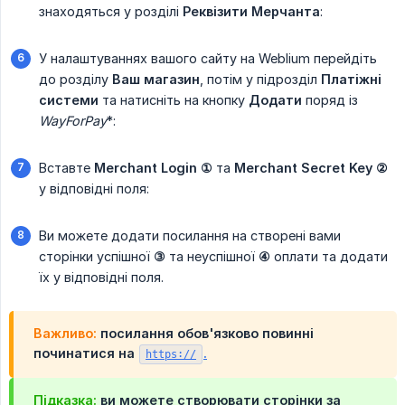
знаходяться у розділі
Реквізити Мерчанта
:
У налаштуваннях вашого сайту на Weblium перейдіть
до розділу
Ваш магазин
, потім у підрозділ
Платіжні 
системи
та натисніть на кнопку
Додати
поряд із
WayForPay
*:
Вставте
Merchant Login ①
та
Merchant Secret Key ②
у відповідні поля:
Ви можете додати посилання на створені вами
сторінки успішної
③
та неуспішної
④
оплати та додати
їх у відповідні поля.
Важливо:
посилання обов'язково повинні
починатися на
.
https://
Підказка:
ви можете створювати сторінки за