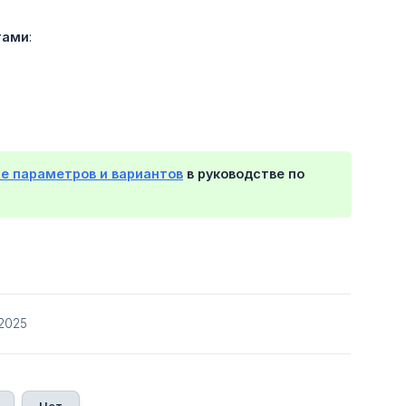
тами
:
:
е параметров и вариантов
в руководстве по
/2025