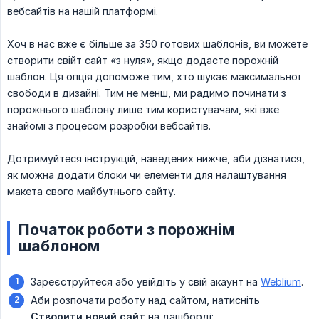
вебсайтів на нашій платформі.
Хоч в нас вже є більше за 350 готових шаблонів, ви можете
створити свійт сайт «з нуля», якщо додасте порожній
шаблон. Ця опція допоможе тим, хто шукає максимальної
свободи в дизайні. Тим не менш, ми радимо починати з
порожнього шаблону лише тим користувачам, які вже
знайомі з процесом розробки вебсайтів.
Дотримуйтеся інструкцій, наведених нижче, аби дізнатися,
як можна додати блоки чи елементи для налаштування
макета свого майбутнього сайту.
Початок роботи з порожнім
шаблоном
Зареєструйтеся або увійдіть у свій акаунт на
Weblium
.
Аби розпочати роботу над сайтом, натисніть
Створити новий сайт
на дашборді: