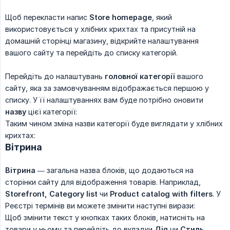
Щоб перекласти напис
Store homepage
, який
використовується у хлібних крихтах та присутній на
домашній сторінці магазину, відкрийте налаштування
вашого сайту та перейдіть до списку категорій.
Перейдіть до налаштувань
головної категорії
вашого
сайту, яка за замовчуванням відображається першою у
списку. У її налаштуваннях вам буде потрібно оновити
назву
цієї категорії:
Таким чином зміна назви категорії буде виглядати у хлібних
крихтах:
Вітрина
Вітрина
— загальна назва блоків, що додаються на
сторінки сайту для відображення товарів. Наприклад,
Storefront, Category list
чи
Product catalog with filters
. У
Реєстрі термінів ви можете змінити наступні вирази:
Щоб змінити текст у кнопках таких блоків, натисніть на
товари у ньому та перейдіть до вкладки
Дія
чи
Стиль
,