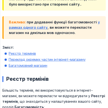
було використано при створенні сайту..
Важливо:
при додаванні функції багатомовності
у
рамках одного сайту
, ви можете перекласти
магазин на декілька мов одночасно.
Зміст:
Реєстр термінів
Переклад окремих частин інтернет-магазину
Багатомовний магазин
Реєстр термінів
Більшість термінів, які використовуються в інтернет-
магазині, ви можете перекласти чи відредагувати у
Реєстрі 
термінів
, що знаходиться у налаштуваннях вашого сайту,
розділ
Багатомовність
: