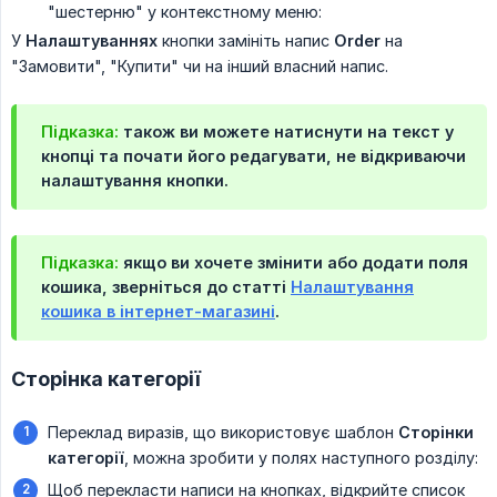
"шестерню" у контекстному меню:
У
Налаштуваннях
кнопки замініть напис
Order
на
"Замовити", "Купити" чи на інший власний напис.
Підказка:
також ви можете натиснути на текст у
кнопці та почати його редагувати, не відкриваючи
налаштування кнопки.
Підказка:
якщо ви хочете змінити або додати поля
кошика, зверніться до статті
Налаштування
кошика в інтернет-магазині
.
Сторінка категорії
Переклад виразів, що використовує шаблон
Сторінки 
категорії
, можна зробити у полях наступного розділу:
Щоб перекласти написи на кнопках, відкрийте список