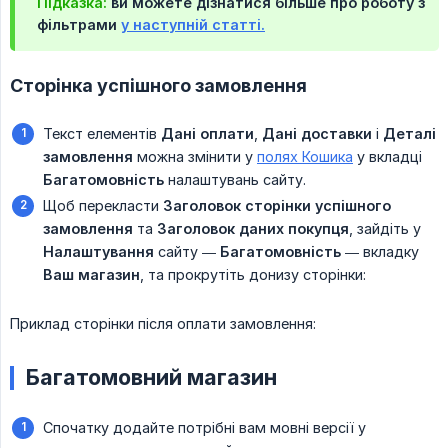
Підказка:
ви можете дізнатися більше про роботу з
фільтрами
у наступній статті.
Сторінка успішного замовлення
Текст елементів
Дані оплати
,
Дані доставки
і
Деталі 
замовлення
можна змінити у
полях Кошика
у вкладці
Багатомовність
налаштувань сайту.
Щоб перекласти
Заголовок сторінки успішного 
замовлення
та
Заголовок даних покупця
, зайдіть у
Налаштування
сайту —
Багатомовність
— вкладку
Ваш магазин
, та прокрутіть донизу сторінки:
Приклад сторінки після оплати замовлення:
Багатомовний магазин
Спочатку додайте потрібні вам мовні версії у