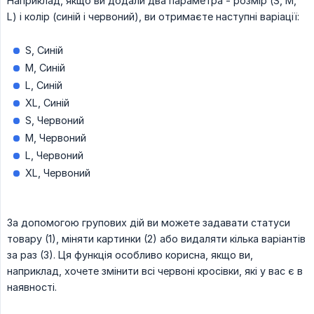
Наприклад, якщо ви додали два параметра - розмір (S, M,
L) і колір (синій і червоний), ви отримаєте наступні варіації:
S, Синій
M, Синій
L, Синій
XL, Cиній
S, Червоний
M, Червоний
L, Червоний
XL, Червоний
За допомогою групових дій ви можете задавати статуси
товару (1), міняти картинки (2) або видаляти кілька варіантів
за раз (3). Ця функція особливо корисна, якщо ви,
наприклад, хочете змінити всі червоні кросівки, які у вас є в
наявності.