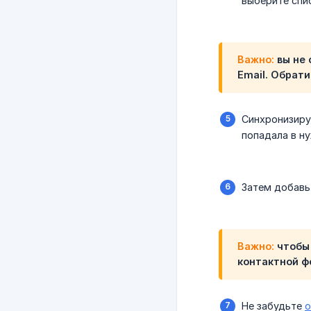
выберите спис
Важно:
вы не 
Email
. Обрати
Синхронизиру
попадала в н
Затем добавь
Важно:
чтобы 
контактной ф
Не забудьте
о