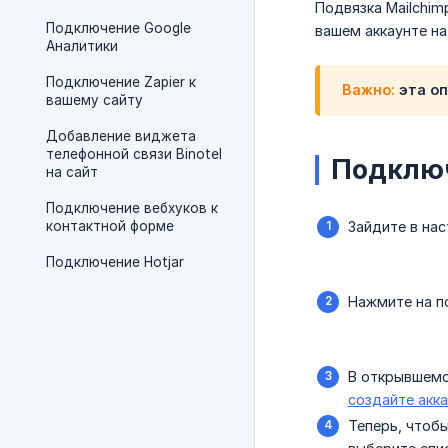
Подвязка Mailchim
Подключение Google
вашем аккаунте на 
Аналитики
Подключение Zapier к
Важно:
эта оп
вашему сайту
Добавление виджета
телефонной связи Binotel
Подключ
на сайт
Подключение вебхуков к
контактной форме
Зайдите в нас
Подключение Hotjar
Нажмите на п
В открывшемся
создайте акк
Теперь, чтоб