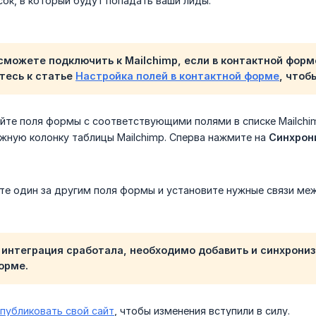
ок, в который будут попадать ваши лиды:
сможете подключить к Mailchimp, если в контактной форм
тесь к статье
Настройка полей в контактной форме
, чтоб
йте поля формы с соответствующими полями в списке Mailchim
ужную колонку таблицы Mailchimp. Сперва нажмите на
Синхрони
те один за другим поля формы и установите нужные связи меж
интеграция сработала, необходимо добавить и синхрониз
орме.
публиковать свой сайт
, чтобы изменения вступили в силу.