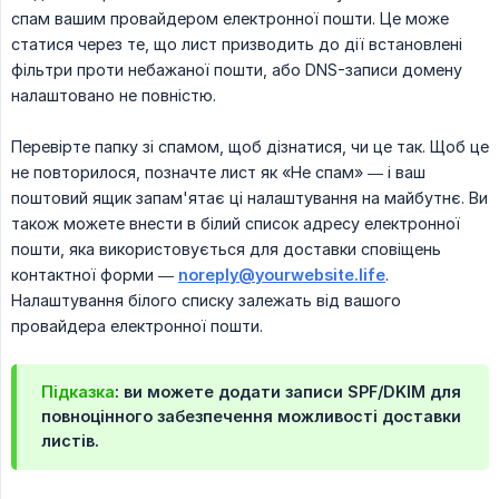
спам вашим провайдером електронної пошти. Це може
статися через те, що лист призводить до дії встановлені
фільтри проти небажаної пошти, або DNS-записи домену
налаштовано не повністю.
Перевірте папку зі спамом, щоб дізнатися, чи це так. Щоб це
не повторилося, позначте лист як «Не спам» — і ваш
поштовий ящик запам'ятає ці налаштування на майбутнє. Ви
також можете внести в білий список адресу електронної
пошти, яка використовується для доставки сповіщень
контактної форми —
noreply@yourwebsite.life
.
Налаштування білого списку залежать від вашого
провайдера електронної пошти.
Підказка
: ви можете додати записи SPF/DKIM для
повноцінного забезпечення можливості доставки
листів.